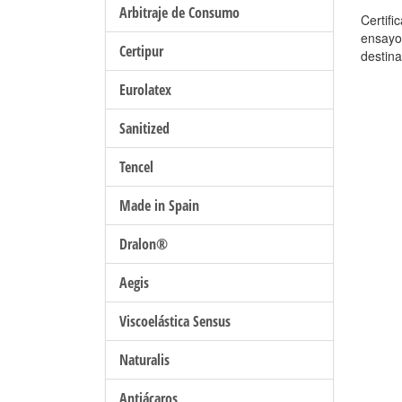
Arbitraje de Consumo
Certif
ensayo
Certipur
destin
Eurolatex
Sanitized
Tencel
Made in Spain
Dralon®
Aegis
Viscoelástica Sensus
Naturalis
Antiácaros