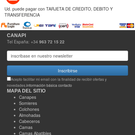
Ud. puede pagar con TARJETA DE CREDITO, DEBITO Y
TRANSFERENCIA
CANAPI
Tel España: +34
963 72 15 22
Inscribirse
Acepto facilitar mi email con la finalidad de recibir ofertas y
novedades.
información básica contacto
MAPA DEL SITIO
Canapes
Somieres
Colchones
Almohadas
Cabeceros
Camas
Camas Abatibles