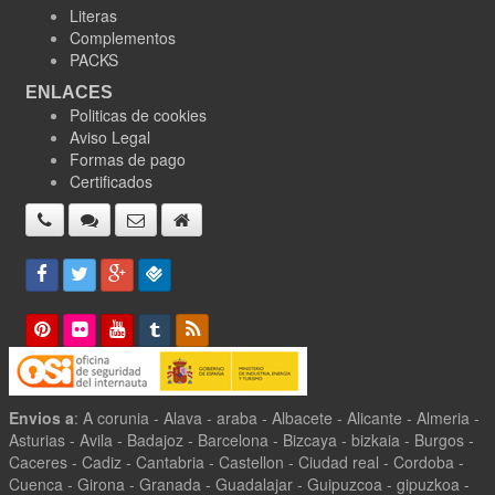
Literas
Complementos
PACKS
ENLACES
Politicas de cookies
Aviso Legal
Formas de pago
Certificados
Envios a
: A corunia - Alava - araba - Albacete - Alicante - Almeria -
Asturias - Avila - Badajoz - Barcelona - Bizcaya - bizkaia - Burgos -
Caceres - Cadiz - Cantabria - Castellon - Ciudad real - Cordoba -
Cuenca - Girona - Granada - Guadalajar - Guipuzcoa - gipuzkoa -