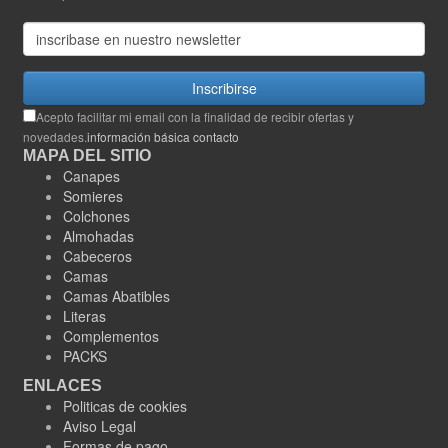
Inscribirse
Acepto facilitar mi email con la finalidad de recibir ofertas y
novedades.
información básica contacto
MAPA DEL SITIO
Canapes
Somieres
Colchones
Almohadas
Cabeceros
Camas
Camas Abatibles
Literas
Complementos
PACKS
ENLACES
Politicas de cookies
Aviso Legal
Formas de pago