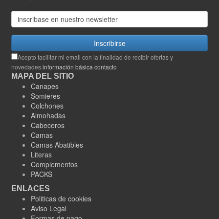
Inscribirse
Acepto facilitar mi email con la finalidad de recibir ofertas y
novedades.
información básica contacto
MAPA DEL SITIO
Canapes
Somieres
Colchones
Almohadas
Cabeceros
Camas
Camas Abatibles
Literas
Complementos
PACKS
ENLACES
Politicas de cookies
Aviso Legal
Formas de pago