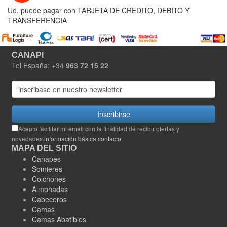
Ud. puede pagar con TARJETA DE CREDITO, DEBITO Y
TRANSFERENCIA
CANAPI
Tel España: +34
963 72 15 22
Inscribirse
Acepto facilitar mi email con la finalidad de recibir ofertas y
novedades.
información básica contacto
MAPA DEL SITIO
Canapes
Somieres
Colchones
Almohadas
Cabeceros
Camas
Camas Abatibles