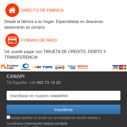
DIRECTO DE FABRICA
Desde la fábrica a su hogar. Especialistas en descanso
asesorarán su compra
FORMAS DE PAGO
Ud. puede pagar con TARJETA DE CREDITO, DEBITO Y
TRANSFERENCIA
CANAPI
Tel España: +34
963 72 15 22
Inscribirse
Acepto facilitar mi email con la finalidad de recibir ofertas y
novedades.
información básica contacto