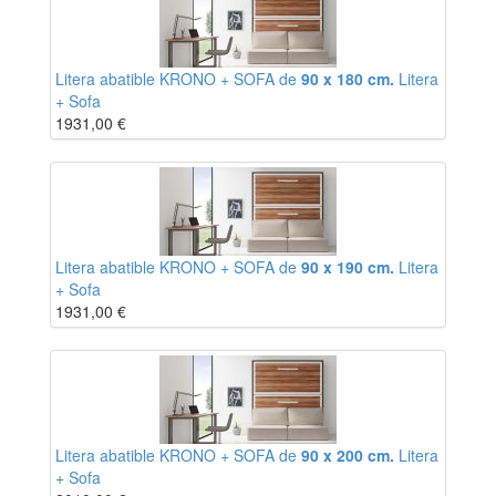
Litera abatible KRONO + SOFA de
90 x 180 cm.
Litera
+ Sofa
1931,00
€
Litera abatible KRONO + SOFA de
90 x 190 cm.
Litera
+ Sofa
1931,00
€
Litera abatible KRONO + SOFA de
90 x 200 cm.
Litera
+ Sofa