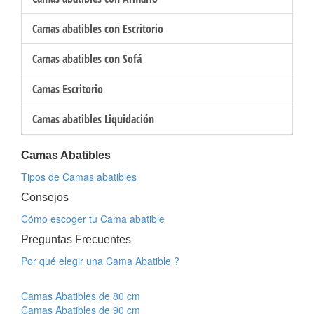
Camas abatibles con Escritorio
Camas abatibles con Sofá
Camas Escritorio
Camas abatibles Liquidación
Camas Abatibles
Tipos de Camas abatibles
Consejos
Cómo escoger tu Cama abatible
Preguntas Frecuentes
Por qué elegir una Cama Abatible ?
Camas Abatibles de 80 cm
Camas Abatibles de 90 cm