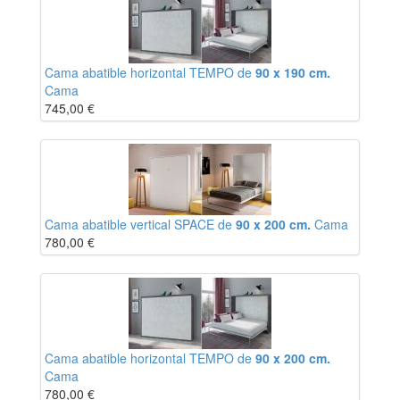
Cama abatible horizontal TEMPO de
90 x 190 cm.
Cama
745,00
€
Cama abatible vertical SPACE de
90 x 200 cm.
Cama
780,00
€
Cama abatible horizontal TEMPO de
90 x 200 cm.
Cama
780,00
€