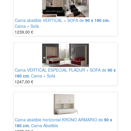
Cama abatible VERTICAL + SOFA de
90 x 190 cm.
Cama + Sofá
1239,00
€
Cama VERTICAL ESPECIAL PLADUR + SOFA de
90 x
190 cm.
Cama + Sofá
1247,00
€
Cama abatible horizontal KRONO ARMARIO de
90 x
180 cm.
Cama Abatible