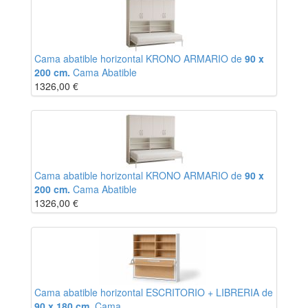
Cama abatible horizontal KRONO ARMARIO de
90 x
200 cm.
Cama Abatible
1326,00
€
Cama abatible horizontal KRONO ARMARIO de
90 x
200 cm.
Cama Abatible
1326,00
€
Cama abatible horizontal ESCRITORIO + LIBRERIA de
90 x 180 cm.
Cama