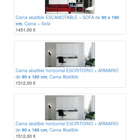
Cama abatible ESCAMOTABLE + SOFA de
90 x 190
cm.
Cama + Sofá
1451,00
€
Cama abatible horizontal ESCRITORIO + ARMARIO
de
90 x 180 cm.
Cama Abatible
1512,00
€
Cama abatible horizontal ESCRITORIO + ARMARIO
de
90 x 180 cm.
Cama Abatible
1512,00
€