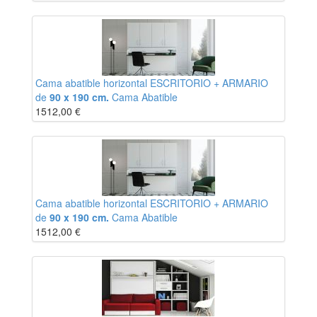
Cama abatible horizontal ESCRITORIO + ARMARIO
de
90 x 190 cm.
Cama Abatible
1512,00
€
Cama abatible horizontal ESCRITORIO + ARMARIO
de
90 x 190 cm.
Cama Abatible
1512,00
€