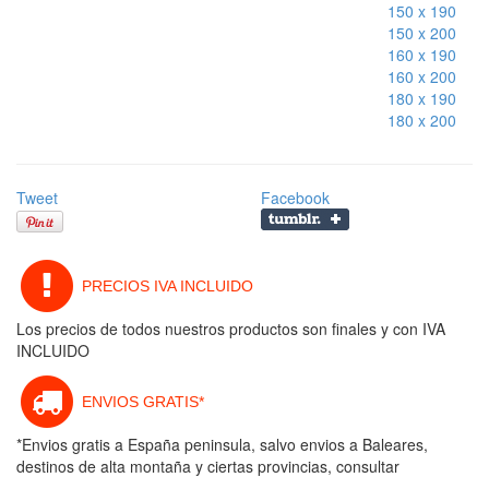
150 x 190
150 x 200
160 x 190
160 x 200
180 x 190
180 x 200
Tweet
Facebook
PRECIOS IVA INCLUIDO
Los precios de todos nuestros productos son finales y con IVA
INCLUIDO
ENVIOS GRATIS*
*Envios gratis a España peninsula, salvo envios a Baleares,
destinos de alta montaña y ciertas provincias, consultar