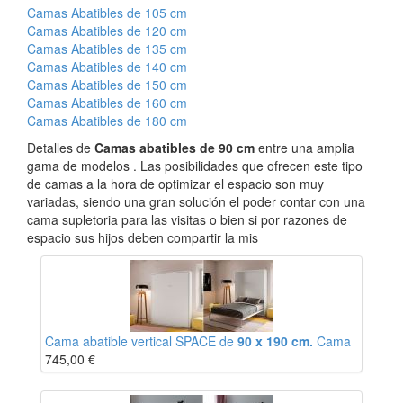
Camas Abatibles de 105 cm
Camas Abatibles de 120 cm
Camas Abatibles de 135 cm
Camas Abatibles de 140 cm
Camas Abatibles de 150 cm
Camas Abatibles de 160 cm
Camas Abatibles de 180 cm
Detalles de
Camas abatibles de 90 cm
entre una amplia
gama de modelos . Las posibilidades que ofrecen este tipo
de camas a la hora de optimizar el espacio son muy
variadas, siendo una gran solución el poder contar con una
cama supletoria para las visitas o bien si por razones de
espacio sus hijos deben compartir la mis
Cama abatible vertical SPACE de
90 x 190 cm.
Cama
745,00
€