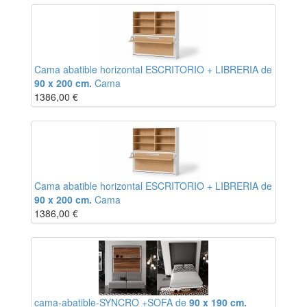
Cama abatible horizontal ESCRITORIO + LIBRERIA de
90 x 200 cm.
Cama
1386,00
€
Cama abatible horizontal ESCRITORIO + LIBRERIA de
90 x 200 cm.
Cama
1386,00
€
cama-abatible-SYNCRO +SOFA de
90 x 190 cm.