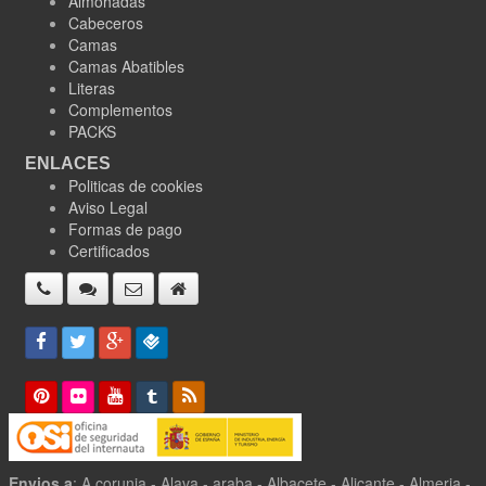
Almohadas
Cabeceros
Camas
Camas Abatibles
Literas
Complementos
PACKS
ENLACES
Politicas de cookies
Aviso Legal
Formas de pago
Certificados
Envios a
: A corunia - Alava - araba - Albacete - Alicante - Almeria -