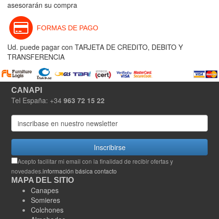
asesorarán su compra
FORMAS DE PAGO
Ud. puede pagar con TARJETA DE CREDITO, DEBITO Y
TRANSFERENCIA
CANAPI
Tel España: +34
963 72 15 22
Inscribirse
Acepto facilitar mi email con la finalidad de recibir ofertas y
novedades.
información básica contacto
MAPA DEL SITIO
Canapes
Somieres
Colchones