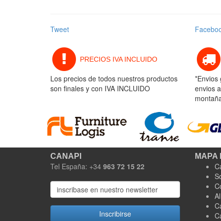
Tweet
Facebo
PRECIOS IVA INCLUIDO
Los precios de todos nuestros productos
*Envios 
son finales y con IVA INCLUIDO
envios a
montaña 
CANAPI
MAPA 
Tel España: +34
963 72 15 22
C
S
C
A
C
Inscribirse
C