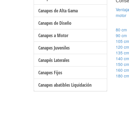
Conse
Ventaj
Canapes de Alta Gama
motor
Canapes de Diseño
80 cm
Canapes a Motor
90 cm
105 c
120 c
Canapes Juveniles
135 c
140 c
Canapés Laterales
150 c
160 c
Canapes Fijos
180 c
Canapes abatibles Liquidación