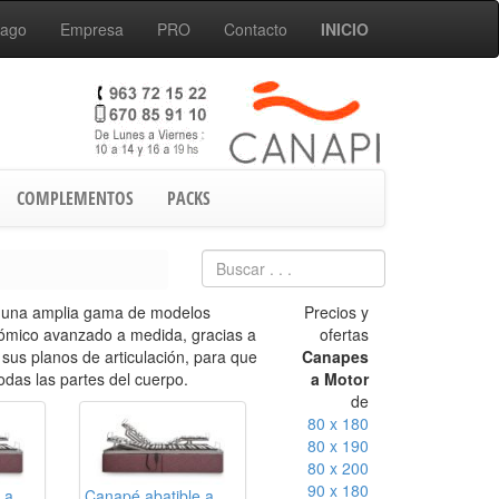
Pago
Empresa
PRO
Contacto
INICIO
COMPLEMENTOS
PACKS
 una amplia gama de modelos
Precios y
ómico avanzado a medida, gracias a
ofertas
sus planos de articulación, para que
Canapes
das las partes del cuerpo.
a Motor
de
80 x 180
80 x 190
80 x 200
90 x 180
 a
Canapé abatible a