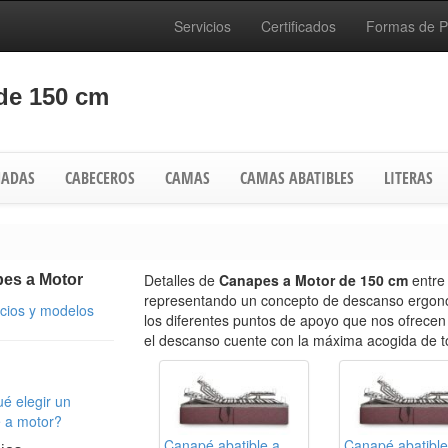
Servicios
Certificados
Formas de 
de 150 cm
ADAS
CABECEROS
CAMAS
CAMAS ABATIBLES
LITERAS
Detalles de
Canapes a Motor de 150 cm
entre
es a Motor
representando un concepto de descanso ergon
ecios y modelos
los diferentes puntos de apoyo que nos ofrecen 
el descanso cuente con la máxima acogida de to
é elegir un
 a motor?
Canapé abatible a
Canapé abatible