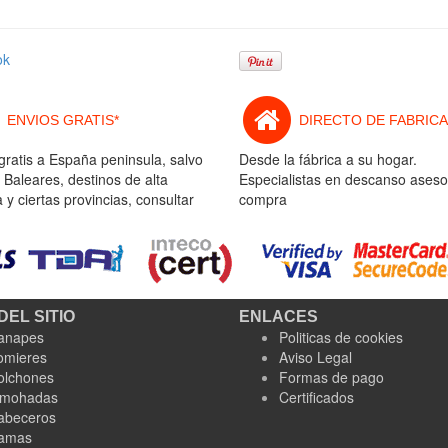
ok
ENVIOS GRATIS*
DIRECTO DE FABRICA
gratis a España peninsula, salvo
Desde la fábrica a su hogar.
 Baleares, destinos de alta
Especialistas en descanso aseso
y ciertas provincias, consultar
compra
DEL SITIO
ENLACES
anapes
Politicas de cookies
omieres
Aviso Legal
olchones
Formas de pago
lmohadas
Certificados
abeceros
amas