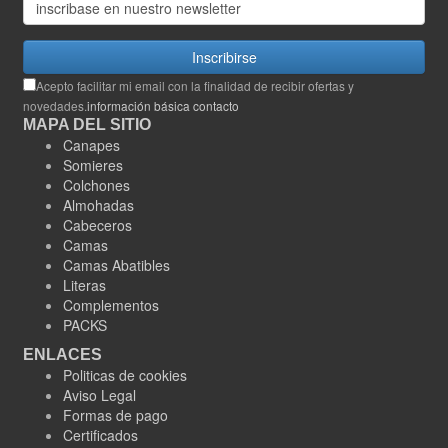
Inscribirse
Acepto facilitar mi email con la finalidad de recibir ofertas y
novedades.
información básica contacto
MAPA DEL SITIO
Canapes
Somieres
Colchones
Almohadas
Cabeceros
Camas
Camas Abatibles
Literas
Complementos
PACKS
ENLACES
Politicas de cookies
Aviso Legal
Formas de pago
Certificados