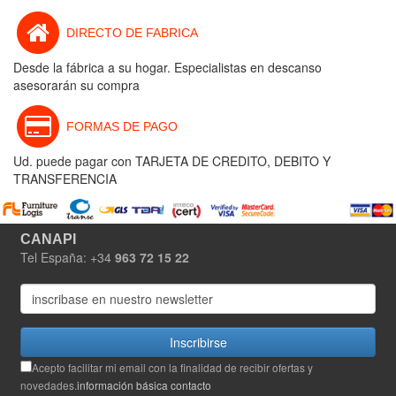
DIRECTO DE FABRICA
Desde la fábrica a su hogar. Especialistas en descanso
asesorarán su compra
FORMAS DE PAGO
Ud. puede pagar con TARJETA DE CREDITO, DEBITO Y
TRANSFERENCIA
CANAPI
Tel España: +34
963 72 15 22
Inscribirse
Acepto facilitar mi email con la finalidad de recibir ofertas y
novedades.
información básica contacto