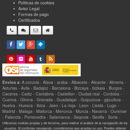
Politicas de cookies
Aviso Legal
Formas de pago
Certificados
Envios a
: A corunia - Alava - araba - Albacete - Alicante - Almeria -
Asturias - Avila - Badajoz - Barcelona - Bizcaya - bizkaia - Burgos -
Caceres - Cadiz - Cantabria - Castellon - Ciudad real - Cordoba -
Cuenca - Girona - Granada - Guadalajar - Guipuzcoa - gipuzkoa -
Huelva - Huesca - Ibiza - Jaen - La rioja - Leon - Lleida - Lugo -
Madrid - Malaga - Mallorca - Menorca - Murcia - Navarra - Ourense
- Palencia - Pontevedra - Salamanca - Segovia - Sevilla - Soria -
Tarragona - Teruel - Toledo - Valencia - Valladolid - Zamora -
Utilizamos cookies propias y de terceros, para realizar el análisis de la navegación de los
Zaragoza -
usuarios. Si continúas navegando, consideramos que aceptas su uso. Puedes obtener