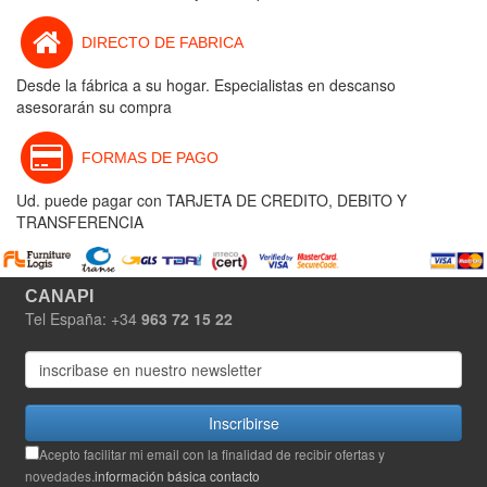
DIRECTO DE FABRICA
Desde la fábrica a su hogar. Especialistas en descanso
asesorarán su compra
FORMAS DE PAGO
Ud. puede pagar con TARJETA DE CREDITO, DEBITO Y
TRANSFERENCIA
CANAPI
Tel España: +34
963 72 15 22
Inscribirse
Acepto facilitar mi email con la finalidad de recibir ofertas y
novedades.
información básica contacto