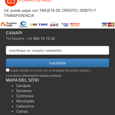
FORMAS DE PAGO
Ud. puede pagar con TARJETA DE CREDITO, DEBITO Y
TRANSFERENCIA
CANAPI
Tel España: +34
963 72 15 22
Inscribirse
Acepto facilitar mi email con la finalidad de recibir ofertas y
novedades.
información básica contacto
MAPA DEL SITIO
Canapes
Somieres
Colchones
Almohadas
Cabeceros
Camas