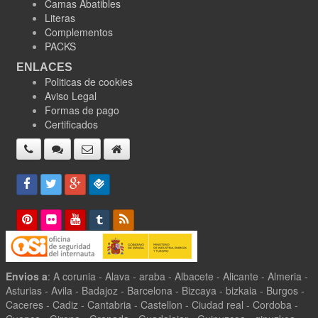
Camas Abatibles
Literas
Complementos
PACKS
ENLACES
Politicas de cookies
Aviso Legal
Formas de pago
Certificados
Envios a
: A corunia - Alava - araba - Albacete - Alicante - Almeria -
Asturias - Avila - Badajoz - Barcelona - Bizcaya - bizkaia - Burgos -
Caceres - Cadiz - Cantabria - Castellon - Ciudad real - Cordoba -