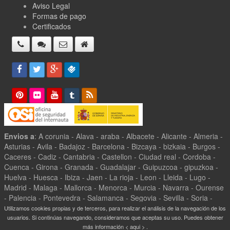
Aviso Legal
Formas de pago
Certificados
Envios a
: A corunia - Alava - araba - Albacete - Alicante - Almeria -
Asturias - Avila - Badajoz - Barcelona - Bizcaya - bizkaia - Burgos -
Caceres - Cadiz - Cantabria - Castellon - Ciudad real - Cordoba -
Cuenca - Girona - Granada - Guadalajar - Guipuzcoa - gipuzkoa -
Huelva - Huesca - Ibiza - Jaen - La rioja - Leon - Lleida - Lugo -
Madrid - Malaga - Mallorca - Menorca - Murcia - Navarra - Ourense
- Palencia - Pontevedra - Salamanca - Segovia - Sevilla - Soria -
Tarragona - Teruel - Toledo - Valencia - Valladolid - Zamora -
Utilizamos cookies propias y de terceros, para realizar el análisis de la navegación de los
Zaragoza -
usuarios. Si continúas navegando, consideramos que aceptas su uso. Puedes obtener
más información
< aqui >
.