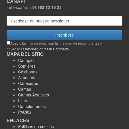
CANAPI
Tel España: +34
963 72 15 22
Inscribirse
Acepto facilitar mi email con la finalidad de recibir ofertas y
novedades.
información básica contacto
MAPA DEL SITIO
Canapes
Somieres
Colchones
Almohadas
Cabeceros
Camas
Camas Abatibles
Literas
Complementos
PACKS
ENLACES
Politicas de cookies