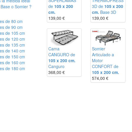
SUPERLAMAS
THERMOFRESS
 la medida ideal
de
105 x 200
3D de
105 x 200
 Base o Somier ?
cm.
cm.
Base 3D
139,00
€
139,00
€
es de 80 cm
es de 90 cm
es de 105 cm
es de 120 cm
es de 135 cm
Cama
Somier
es de 140 cm
CANGURO de
Articulado a
es de 150 cm
105 x 200 cm.
Motor
es de 160 cm
Canguro
CONFORT de
es de 180 cm
368,00
€
105 x 200 cm.
574,00
€