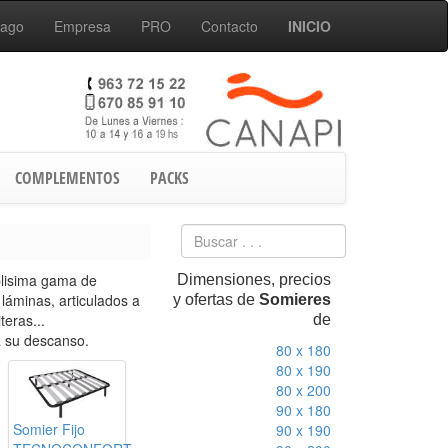
Pago
Empresa
PRO
Contacto
INICIO
COMPLEMENTOS
PACKS
lisima gama de
Dimensiones, precios
láminas, articulados a
y ofertas de
Somieres
teras...
de
a su descanso.
80 x 180
80 x 190
80 x 200
90 x 180
Somier Fijo
90 x 190