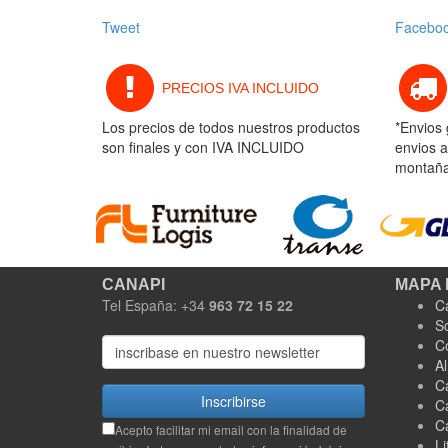
Tweet
Facebo
PRECIOS IVA INCLUIDO
Los precios de todos nuestros productos
*Envios 
son finales y con IVA INCLUIDO
envios a
montaña 
CANAPI
MAPA 
Tel España: +34
963 72 15 22
C
S
C
A
C
Inscribirse
C
C
Acepto facilitar mi email con la finalidad de
Li