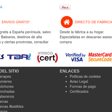
ok
ENVIOS GRATIS*
DIRECTO DE FABRICA
gratis a España peninsula, salvo
Desde la fábrica a su hogar.
 Baleares, destinos de alta
Especialistas en descanso aseso
y ciertas provincias, consultar
compra
DEL SITIO
ENLACES
anapes
Politicas de cookies
omieres
Aviso Legal
olchones
Formas de pago
lmohadas
Certificados
abeceros
amas
amas Abatibles
teras