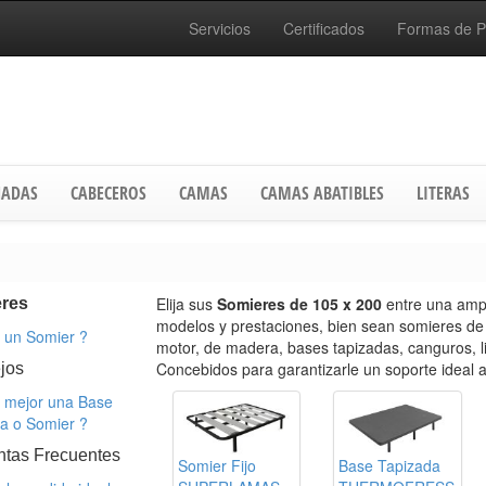
Servicios
Certificados
Formas de 
ADAS
CABECEROS
CAMAS
CAMAS ABATIBLES
LITERAS
Elija sus
Somieres de 105 x 200
entre una amp
res
modelos y prestaciones, bien sean somieres de 
 un Somier ?
motor, de madera, bases tapizadas, canguros, li
Concebidos para garantizarle un soporte ideal 
jos
 mejor una Base
da o Somier ?
ntas Frecuentes
Somier Fijo
Base Tapizada