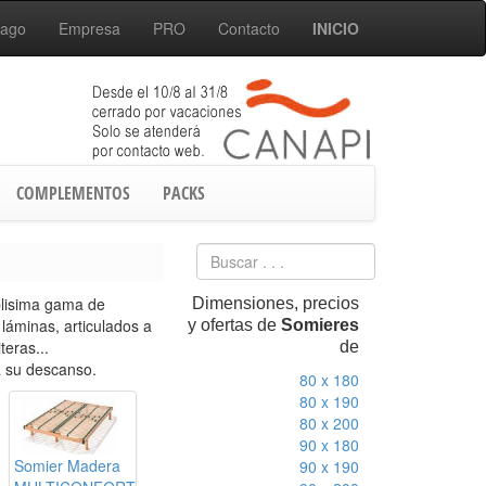
Pago
Empresa
PRO
Contacto
INICIO
COMPLEMENTOS
PACKS
lisima gama de
Dimensiones, precios
láminas, articulados a
y ofertas de
Somieres
teras...
de
a su descanso.
80 x 180
80 x 190
80 x 200
90 x 180
Somier Madera
90 x 190