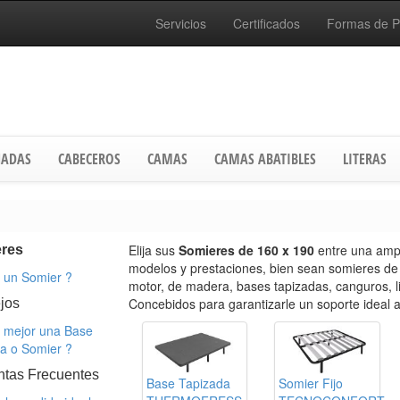
Servicios
Certificados
Formas de 
ADAS
CABECEROS
CAMAS
CAMAS ABATIBLES
LITERAS
Elija sus
Somieres de 160 x 190
entre una amp
res
modelos y prestaciones, bien sean somieres de 
 un Somier ?
motor, de madera, bases tapizadas, canguros, li
Concebidos para garantizarle un soporte ideal 
jos
 mejor una Base
da o Somier ?
ntas Frecuentes
Base Tapizada
Somier Fijo