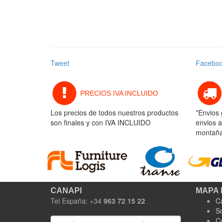
Tweet
Facebo
PRECIOS IVA INCLUIDO
Los precios de todos nuestros productos
*Envios 
son finales y con IVA INCLUIDO
envios a
montaña 
CANAPI
MAPA 
Tel España: +34
963 72 15 22
C
S
C