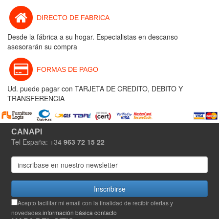
DIRECTO DE FABRICA
Desde la fábrica a su hogar. Especialistas en descanso
asesorarán su compra
FORMAS DE PAGO
Ud. puede pagar con TARJETA DE CREDITO, DEBITO Y
TRANSFERENCIA
CANAPI
Tel España: +34
963 72 15 22
Inscribirse
Acepto facilitar mi email con la finalidad de recibir ofertas y
novedades.
información básica contacto