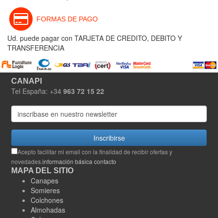
FORMAS DE PAGO
Ud. puede pagar con TARJETA DE CREDITO, DEBITO Y
TRANSFERENCIA
CANAPI
Tel España: +34
963 72 15 22
Inscribirse
Acepto facilitar mi email con la finalidad de recibir ofertas y
novedades.
información básica contacto
MAPA DEL SITIO
Canapes
Somieres
Colchones
Almohadas