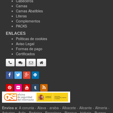
Cabeceros
Camas
Camas Abatibles
Literas
Complementos
PACKS
ENLACES
Politicas de cookies
Aviso Legal
Formas de pago
Certificados
Envios a
: A corunia - Alava - araba - Albacete - Alicante - Almeria -
Asturias - Avila - Badajoz - Barcelona - Bizcaya - bizkaia - Burgos -