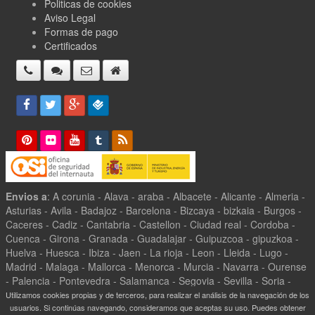
Politicas de cookies
Aviso Legal
Formas de pago
Certificados
Envios a
: A corunia - Alava - araba - Albacete - Alicante - Almeria -
Asturias - Avila - Badajoz - Barcelona - Bizcaya - bizkaia - Burgos -
Caceres - Cadiz - Cantabria - Castellon - Ciudad real - Cordoba -
Cuenca - Girona - Granada - Guadalajar - Guipuzcoa - gipuzkoa -
Huelva - Huesca - Ibiza - Jaen - La rioja - Leon - Lleida - Lugo -
Madrid - Malaga - Mallorca - Menorca - Murcia - Navarra - Ourense
- Palencia - Pontevedra - Salamanca - Segovia - Sevilla - Soria -
Tarragona - Teruel - Toledo - Valencia - Valladolid - Zamora -
Utilizamos cookies propias y de terceros, para realizar el análisis de la navegación de los
Zaragoza -
usuarios. Si continúas navegando, consideramos que aceptas su uso. Puedes obtener