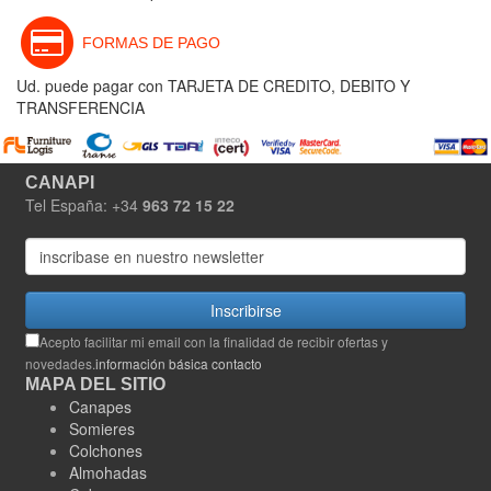
FORMAS DE PAGO
Ud. puede pagar con TARJETA DE CREDITO, DEBITO Y
TRANSFERENCIA
CANAPI
Tel España: +34
963 72 15 22
Inscribirse
Acepto facilitar mi email con la finalidad de recibir ofertas y
novedades.
información básica contacto
MAPA DEL SITIO
Canapes
Somieres
Colchones
Almohadas