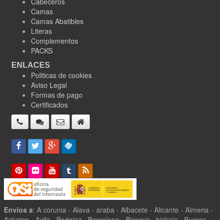
Cabeceros
Camas
Camas Abatibles
Literas
Complementos
PACKS
ENLACES
Politicas de cookies
Aviso Legal
Formas de pago
Certificados
Envios a
: A corunia - Alava - araba - Albacete - Alicante - Almeria -
Asturias - Avila - Badajoz - Barcelona - Bizcaya - bizkaia - Burgos -