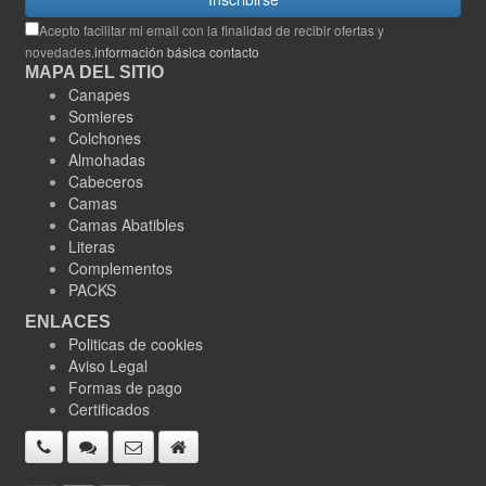
Acepto facilitar mi email con la finalidad de recibir ofertas y
novedades.
información básica contacto
MAPA DEL SITIO
Canapes
Somieres
Colchones
Almohadas
Cabeceros
Camas
Camas Abatibles
Literas
Complementos
PACKS
ENLACES
Politicas de cookies
Aviso Legal
Formas de pago
Certificados