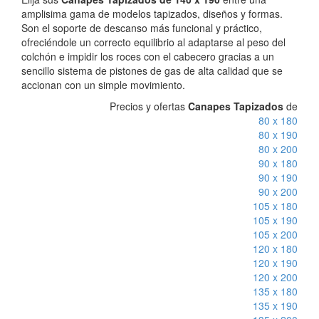
amplisima gama de modelos tapizados, diseños y formas.
Son el soporte de descanso más funcional y práctico,
ofreciéndole un correcto equilibrio al adaptarse al peso del
colchón e impidir los roces con el cabecero gracias a un
sencillo sistema de pistones de gas de alta calidad que se
accionan con un simple movimiento.
Precios y ofertas
Canapes Tapizados
de
80 x 180
80 x 190
80 x 200
90 x 180
90 x 190
90 x 200
105 x 180
105 x 190
105 x 200
120 x 180
120 x 190
120 x 200
135 x 180
135 x 190