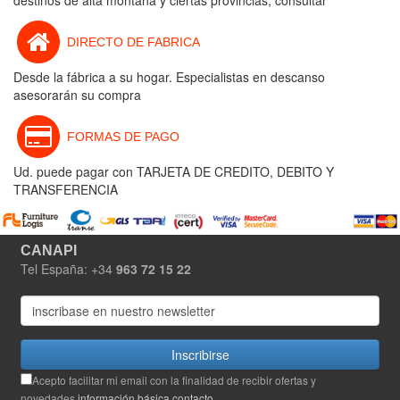
destinos de alta montaña y ciertas provincias, consultar
DIRECTO DE FABRICA
Desde la fábrica a su hogar. Especialistas en descanso
asesorarán su compra
FORMAS DE PAGO
Ud. puede pagar con TARJETA DE CREDITO, DEBITO Y
TRANSFERENCIA
CANAPI
Tel España: +34
963 72 15 22
Inscribirse
Acepto facilitar mi email con la finalidad de recibir ofertas y
novedades.
información básica contacto