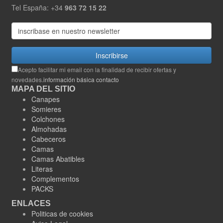
Tel España: +34
963 72 15 22
Inscribirse
Acepto facilitar mi email con la finalidad de recibir ofertas y
novedades.
información básica contacto
MAPA DEL SITIO
Canapes
Somieres
Colchones
Almohadas
Cabeceros
Camas
Camas Abatibles
Literas
Complementos
PACKS
ENLACES
Politicas de cookies