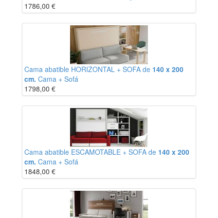
1786,00
€
Cama abatible HORIZONTAL + SOFA de
140 x 200
cm.
Cama + Sofá
1798,00
€
Cama abatible ESCAMOTABLE + SOFA de
140 x 200
cm.
Cama + Sofá
1848,00
€