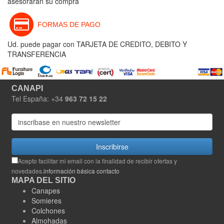
asesorarán su compra
FORMAS DE PAGO
Ud. puede pagar con TARJETA DE CREDITO, DEBITO Y
TRANSFERENCIA
CANAPI
Tel España: +34
963 72 15 22
Inscribirse
Acepto facilitar mi email con la finalidad de recibir ofertas y
novedades.
información básica contacto
MAPA DEL SITIO
Canapes
Somieres
Colchones
Almohadas