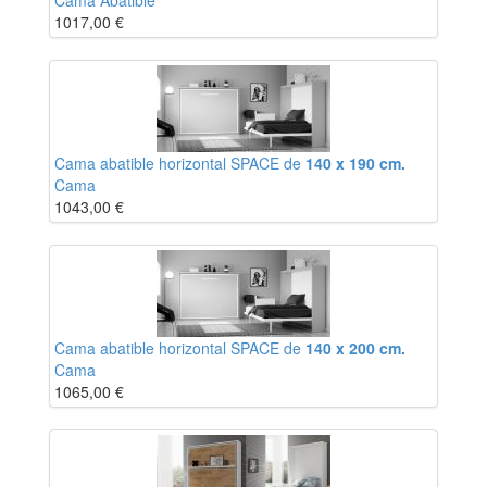
Cama Abatible
1017,00
€
Cama abatible horizontal SPACE de
140 x 190 cm.
Cama
1043,00
€
Cama abatible horizontal SPACE de
140 x 200 cm.
Cama
1065,00
€