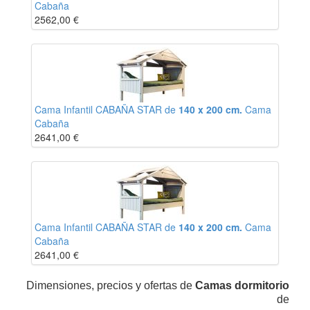
Cabaña
2562,00
€
Cama Infantil CABAÑA STAR de
140 x 200 cm.
Cama
Cabaña
2641,00
€
Cama Infantil CABAÑA STAR de
140 x 200 cm.
Cama
Cabaña
2641,00
€
Dimensiones, precios y ofertas de
Camas dormitorio
de