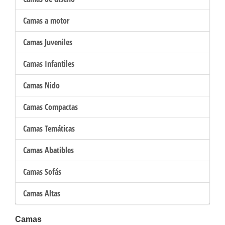
Camas a motor
Camas Juveniles
Camas Infantiles
Camas Nido
Camas Compactas
Camas Temáticas
Camas Abatibles
Camas Sofás
Camas Altas
Camas