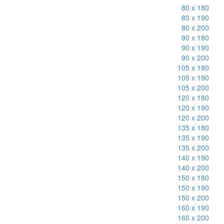
80 x 180
80 x 190
80 x 200
90 x 180
90 x 190
90 x 200
105 x 180
105 x 190
105 x 200
120 x 180
120 x 190
120 x 200
135 x 180
135 x 190
135 x 200
140 x 190
140 x 200
150 x 180
150 x 190
150 x 200
160 x 190
160 x 200