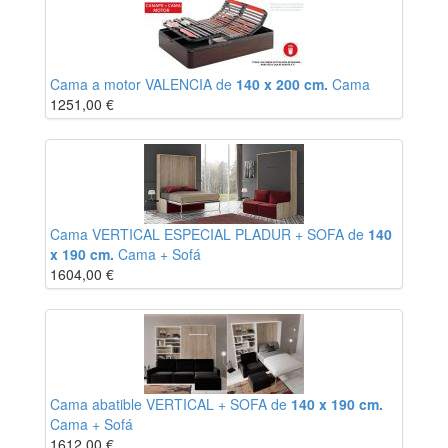
Cama a motor VALENCIA de
140 x 200 cm.
Cama
1251,00
€
Cama VERTICAL ESPECIAL PLADUR + SOFA de
140
x 190 cm.
Cama + Sofá
1604,00
€
Cama abatible VERTICAL + SOFA de
140 x 190 cm.
Cama + Sofá
1612,00
€