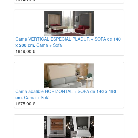
Cama VERTICAL ESPECIAL PLADUR + SOFA de
140
x 200 cm.
Cama + Sofá
1649,00
€
Cama abatible HORIZONTAL + SOFA de
140 x 190
cm.
Cama + Sofá
1675,00
€