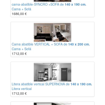
cama-abatible-SYNCRO +SOFA de
140 x 190 cm.
Cama + Sofá
1686,00
€
Cama abatible VERTICAL + SOFA de
140 x 200 cm.
Cama + Sofá
1712,00
€
Litera abatible vertical SUPERNOVA de
140 x 190 cm.
Litera vertical
1712,00
€