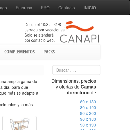
Pago
Empresa
PRO
Contacto
INICIO
COMPLEMENTOS
PACKS
 una amplia gama de
Dimensiones, precios
 a dia, para que
y ofertas de
Camas
 que más se adapte a
dormitorio
de
80 x 180
cionales y lo más
80 x 190
80 x 200
90 x 180
90 x 190