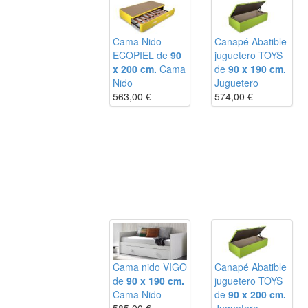
Cama Nido
Canapé Abatible
ECOPIEL de
90
juguetero TOYS
x 200 cm.
Cama
de
90 x 190 cm.
Nido
Juguetero
563,00
€
574,00
€
Cama nido VIGO
Canapé Abatible
de
90 x 190 cm.
juguetero TOYS
Cama Nido
de
90 x 200 cm.
585,00
€
Juguetero