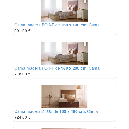
Cama madera POINT de
160 x 190 cm.
Cama
691,00
€
Cama madera POINT de
160 x 200 cm.
Cama
718,00
€
Cama madera ZEUS de
160 x 190 cm.
Cama
724,00
€