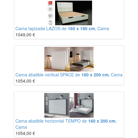
Cama tapizada LAZOS de
160 x 190 cm.
Cama
1049,00
€
Cama abatible vertical SPACE de
160 x 200 cm.
Cama
1054,00
€
Cama abatible horizontal TEMPO de
160 x 200 cm.
Cama
1054,00
€