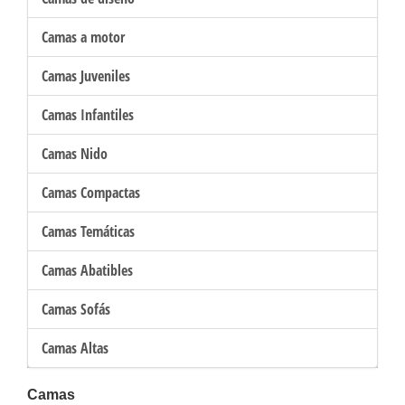
Camas a motor
Camas Juveniles
Camas Infantiles
Camas Nido
Camas Compactas
Camas Temáticas
Camas Abatibles
Camas Sofás
Camas Altas
Camas