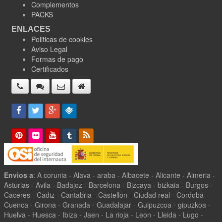
Complementos
PACKS
ENLACES
Politicas de cookies
Aviso Legal
Formas de pago
Certificados
Envios a
: A corunia - Alava - araba - Albacete - Alicante - Almeria -
Asturias - Avila - Badajoz - Barcelona - Bizcaya - bizkaia - Burgos -
Caceres - Cadiz - Cantabria - Castellon - Ciudad real - Cordoba -
Cuenca - Girona - Granada - Guadalajar - Guipuzcoa - gipuzkoa -
Huelva - Huesca - Ibiza - Jaen - La rioja - Leon - Lleida - Lugo -