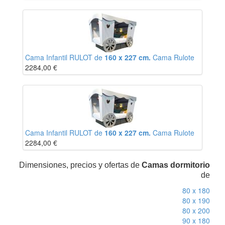
Cama Infantil RULOT de
160 x 227 cm.
Cama Rulote
2284,00
€
Cama Infantil RULOT de
160 x 227 cm.
Cama Rulote
2284,00
€
Dimensiones, precios y ofertas de
Camas dormitorio
de
80 x 180
80 x 190
80 x 200
90 x 180