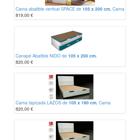
Cama abatible vertical SPACE de
105 x 200 cm.
Cama
819,00
€
Canapé Abatible NIDO de
105 x 200 cm.
820,00
€
Cama tapizada LAZOS de
105 x 180 cm.
Cama
820,00
€