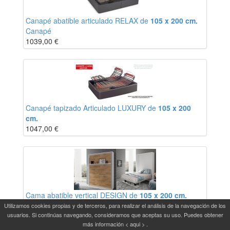
Canapé abatible articulado RELAX de
105 x 200 cm.
Canapé
1039,00
€
Canapé tapizado Articulado LUXURY de
105 x 200
cm.
1047,00
€
Cama abatible vertical DESIGN de
105 x 200 cm.
Cama
Utilizamos cookies propias y de terceros, para realizar el análisis de la navegación de los
usuarios. Si continúas navegando, consideramos que aceptas su uso. Puedes obtener
1079,00
€
más información
< aqui >
.