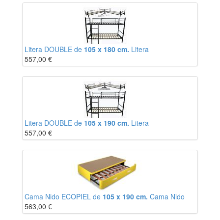
Litera DOUBLE de
105 x 180 cm.
Litera
557,00
€
Litera DOUBLE de
105 x 190 cm.
Litera
557,00
€
Cama Nido ECOPIEL de
105 x 190 cm.
Cama Nido
563,00
€