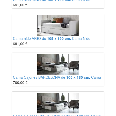
691,00
€
Cama nido VIGO de
105 x 190 cm.
Cama Nido
691,00
€
Cama Cajones BARCELONA de
105 x 180 cm.
Cama
700,00
€