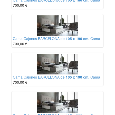
Cama Cajones BARCELONA de
105 x 180 cm.
Cama
700,00
€
Cama Cajones BARCELONA de
105 x 190 cm.
Cama
700,00
€
Cama Cajones BARCELONA de
105 x 190 cm.
Cama
700,00
€