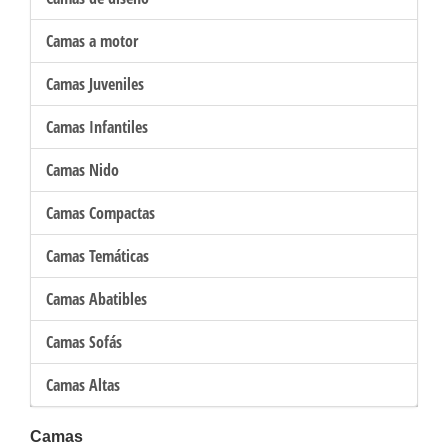
Camas a motor
Camas Juveniles
Camas Infantiles
Camas Nido
Camas Compactas
Camas Temáticas
Camas Abatibles
Camas Sofás
Camas Altas
Camas