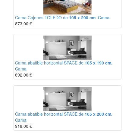
Cama Cajones TOLEDO de
105 x 200 cm.
Cama
873,00
€
Cama abatible horizontal SPACE de
105 x 190 cm.
Cama
892,00
€
Cama abatible horizontal SPACE de
105 x 200 cm.
Cama
918,00
€