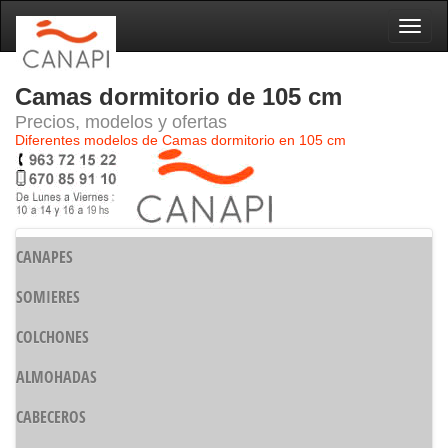
Naveg
Camas dormitorio de 105 cm
Precios, modelos y ofertas
Diferentes modelos de Camas dormitorio en 105 cm
CANAPES
SOMIERES
COLCHONES
ALMOHADAS
CABECEROS