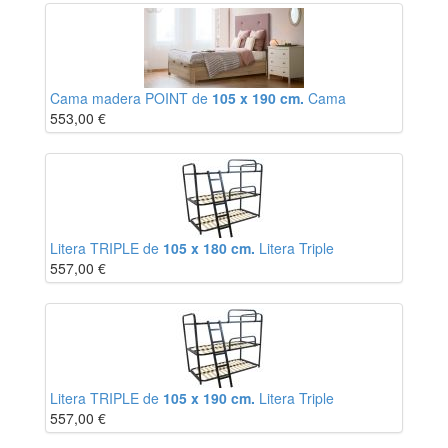
Cama madera POINT de
105 x 190 cm.
Cama
553,00
€
Litera TRIPLE de
105 x 180 cm.
Litera Triple
557,00
€
Litera TRIPLE de
105 x 190 cm.
Litera Triple
557,00
€