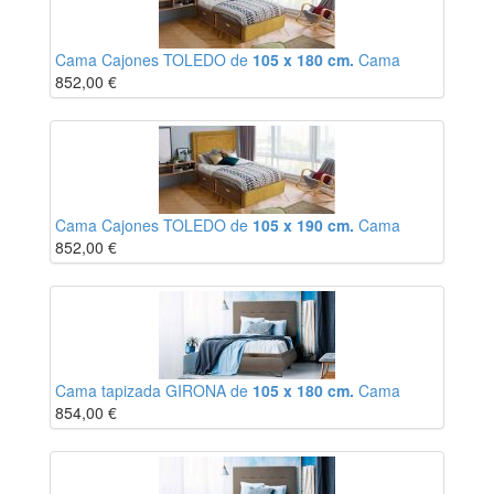
Cama Cajones TOLEDO de
105 x 180 cm.
Cama
852,00
€
Cama Cajones TOLEDO de
105 x 190 cm.
Cama
852,00
€
Cama tapizada GIRONA de
105 x 180 cm.
Cama
854,00
€