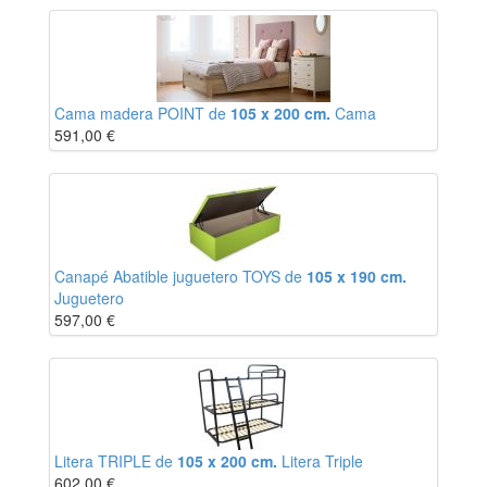
Cama madera POINT de
105 x 200 cm.
Cama
591,00
€
Canapé Abatible juguetero TOYS de
105 x 190 cm.
Juguetero
597,00
€
Litera TRIPLE de
105 x 200 cm.
Litera Triple
602,00
€