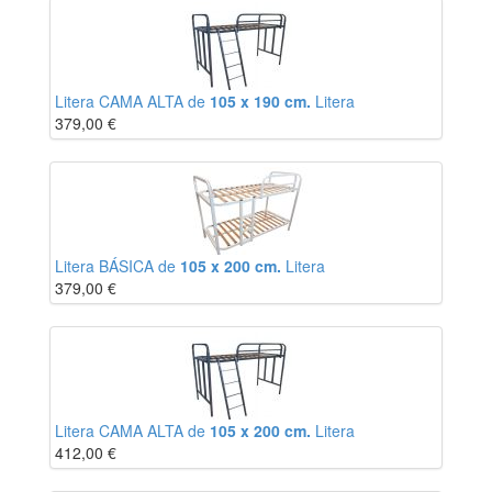
Litera CAMA ALTA de
105 x 190 cm.
Litera
379,00
€
Litera BÁSICA de
105 x 200 cm.
Litera
379,00
€
Litera CAMA ALTA de
105 x 200 cm.
Litera
412,00
€