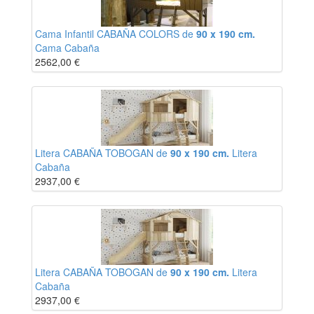
Cama Infantil CABAÑA COLORS de
90 x 190 cm.
Cama Cabaña
2562,00
€
Litera CABAÑA TOBOGAN de
90 x 190 cm.
Litera
Cabaña
2937,00
€
Litera CABAÑA TOBOGAN de
90 x 190 cm.
Litera
Cabaña
2937,00
€