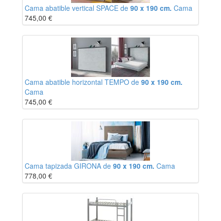
Cama abatible vertical SPACE de
90 x 190 cm.
Cama
745,00
€
Cama abatible horizontal TEMPO de
90 x 190 cm.
Cama
745,00
€
Cama tapizada GIRONA de
90 x 190 cm.
Cama
778,00
€