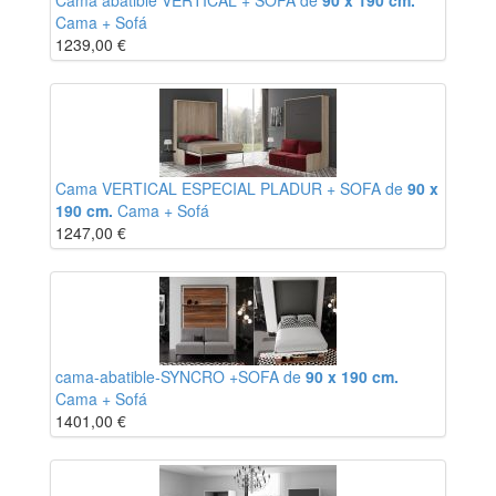
Cama abatible VERTICAL + SOFA de
90 x 190 cm.
Cama + Sofá
1239,00
€
Cama VERTICAL ESPECIAL PLADUR + SOFA de
90 x
190 cm.
Cama + Sofá
1247,00
€
cama-abatible-SYNCRO +SOFA de
90 x 190 cm.
Cama + Sofá
1401,00
€