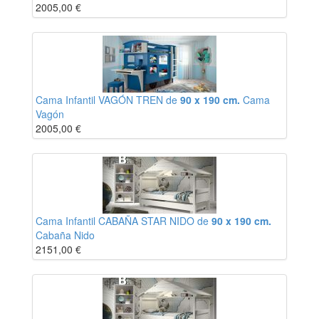
2005,00
€
Cama Infantil VAGÓN TREN de
90 x 190 cm.
Cama
Vagón
2005,00
€
Cama Infantil CABAÑA STAR NIDO de
90 x 190 cm.
Cabaña Nido
2151,00
€