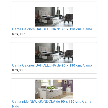
Cama Cajones BARCELONA de
90 x 190 cm.
Cama
676,00
€
Cama Cajones BARCELONA de
90 x 190 cm.
Cama
676,00
€
Cama nido NEW GONDOLA de
90 x 190 cm.
Cama
Nido