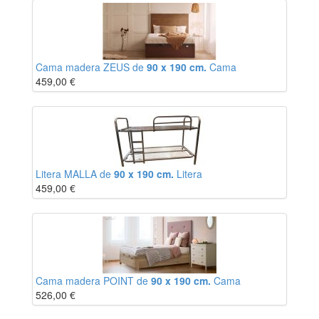
Cama madera ZEUS de
90 x 190 cm.
Cama
459,00
€
Litera MALLA de
90 x 190 cm.
Litera
459,00
€
Cama madera POINT de
90 x 190 cm.
Cama
526,00
€