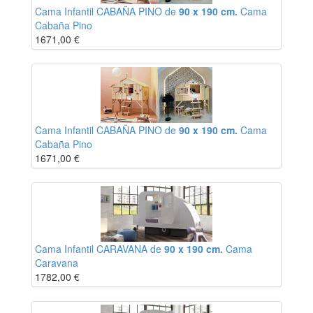
Cama Infantil CABAÑA PINO de
90 x 190 cm.
Cama
Cabaña Pino
1671,00
€
Cama Infantil CABAÑA PINO de
90 x 190 cm.
Cama
Cabaña Pino
1671,00
€
Cama Infantil CARAVANA de
90 x 190 cm.
Cama
Caravana
1782,00
€