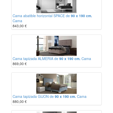
Cama abatible horizontal SPACE de
90 x 190 cm.
Cama
843,00
€
Cama tapizada ALMERIA de
90 x 190 cm.
Cama
869,00
€
Cama tapizada GIJON de
90 x 190 cm.
Cama
880,00
€