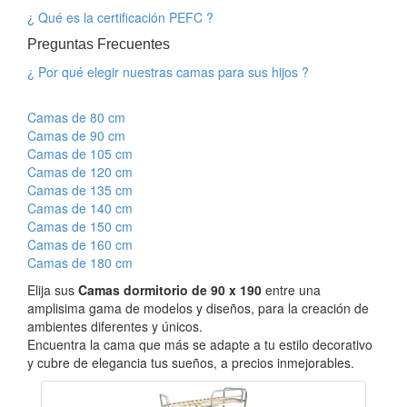
¿ Qué es la certificación PEFC ?
Preguntas Frecuentes
¿ Por qué elegir nuestras camas para sus hijos ?
Camas de 80 cm
Camas de 90 cm
Camas de 105 cm
Camas de 120 cm
Camas de 135 cm
Camas de 140 cm
Camas de 150 cm
Camas de 160 cm
Camas de 180 cm
Elija sus
Camas dormitorio de 90 x 190
entre una
amplisima gama de modelos y diseños, para la creación de
ambientes diferentes y únicos.
Encuentra la cama que más se adapte a tu estilo decorativo
y cubre de elegancia tus sueños, a precios inmejorables.