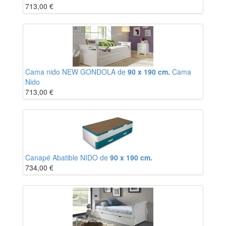
713,00
€
Cama nido NEW GONDOLA de
90 x 190 cm.
Cama
Nido
713,00
€
Canapé Abatible NIDO de
90 x 190 cm.
734,00
€