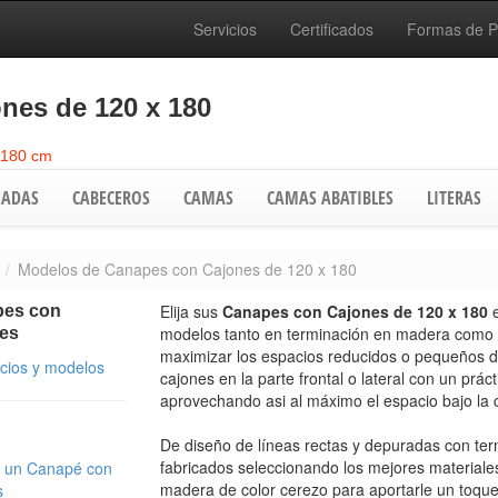
Servicios
Certificados
Formas de 
nes de 120 x 180
 180 cm
ADAS
CABECEROS
CAMAS
CAMAS ABATIBLES
LITERAS
Modelos de Canapes con Cajones de 120 x 180
Elija sus
Canapes con Cajones de 120 x 180
es con
modelos tanto en terminación en madera como 
es
maximizar los espacios reducidos o pequeños d
ecios y modelos
cajones en la parte frontal o lateral con un prác
aprovechando asi al máximo el espacio bajo la
De diseño de líneas rectas y depuradas con ter
fabricados seleccionando los mejores materiale
 un Canapé con
madera de color cerezo para aportarle un toque 
s