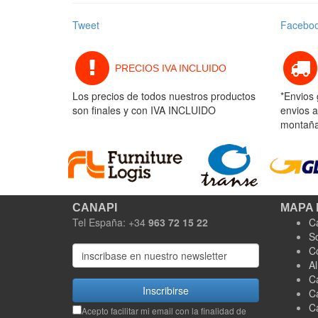
Tweet
Facebo
PRECIOS IVA INCLUIDO
Los precios de todos nuestros productos
*Envios 
son finales y con IVA INCLUIDO
envios a
montaña 
CANAPI
MAPA 
Tel España: +34
963 72 15 22
C
S
C
A
C
Inscribirse
C
C
Acepto facilitar mi email con la finalidad de