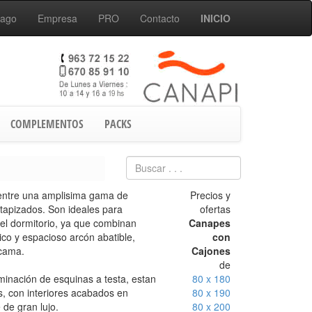
Pago
Empresa
PRO
Contacto
INICIO
COMPLEMENTOS
PACKS
entre una amplisima gama de
Precios y
tapizados. Son ideales para
ofertas
el dormitorio, ya que combinan
Canapes
tico y espacioso arcón abatible,
con
 cama.
Cajones
de
minación de esquinas a testa, estan
80 x 180
s, con interiores acabados en
80 x 190
de gran lujo.
80 x 200