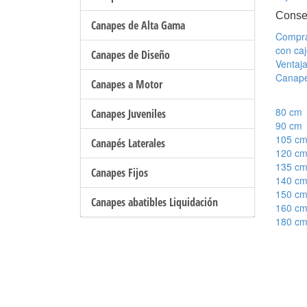
Conse
Canapes de Alta Gama
Compra
con ca
Canapes de Diseño
Ventaja
Canapé
Canapes a Motor
80 cm
Canapes Juveniles
90 cm
105 c
Canapés Laterales
120 c
135 c
Canapes Fijos
140 c
150 c
Canapes abatibles Liquidación
160 c
180 c