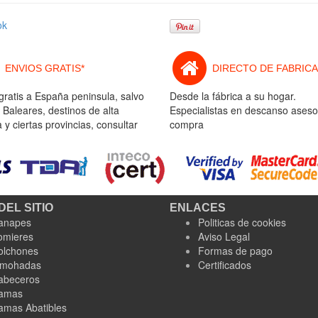
ok
ENVIOS GRATIS*
DIRECTO DE FABRICA
gratis a España peninsula, salvo
Desde la fábrica a su hogar.
 Baleares, destinos de alta
Especialistas en descanso aseso
y ciertas provincias, consultar
compra
DEL SITIO
ENLACES
anapes
Politicas de cookies
omieres
Aviso Legal
olchones
Formas de pago
lmohadas
Certificados
abeceros
amas
amas Abatibles