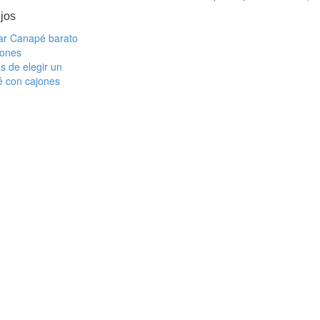
jos
r Canapé barato
jones
s de elegir un
 con cajones
m
m
m
m
m
m
m