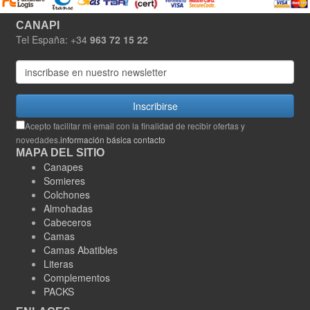
CANAPI
Tel España: +34
963 72 15 22
Inscribirse
Acepto facilitar mi email con la finalidad de recibir ofertas y
novedades.
información básica contacto
MAPA DEL SITIO
Canapes
Somieres
Colchones
Almohadas
Cabeceros
Camas
Camas Abatibles
Literas
Complementos
PACKS