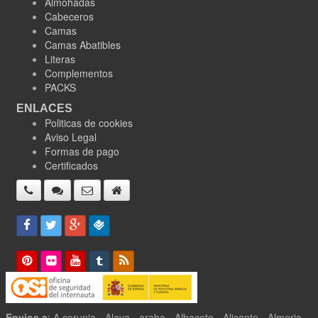
Almohadas
Cabeceros
Camas
Camas Abatibles
Literas
Complementos
PACKS
ENLACES
Politicas de cookies
Aviso Legal
Formas de pago
Certificados
Envios a
: A corunia - Alava - araba - Albacete - Alicante - Almeria -