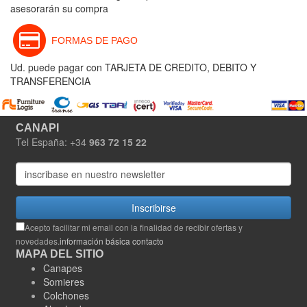
asesorarán su compra
FORMAS DE PAGO
Ud. puede pagar con TARJETA DE CREDITO, DEBITO Y
TRANSFERENCIA
CANAPI
Tel España: +34
963 72 15 22
Inscribirse
Acepto facilitar mi email con la finalidad de recibir ofertas y
novedades.
información básica contacto
MAPA DEL SITIO
Canapes
Somieres
Colchones