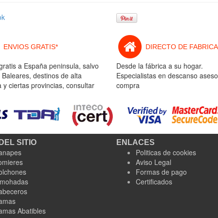
ok
ENVIOS GRATIS*
DIRECTO DE FABRICA
gratis a España peninsula, salvo
Desde la fábrica a su hogar.
 Baleares, destinos de alta
Especialistas en descanso aseso
y ciertas provincias, consultar
compra
DEL SITIO
ENLACES
anapes
Politicas de cookies
omieres
Aviso Legal
olchones
Formas de pago
lmohadas
Certificados
abeceros
amas
amas Abatibles