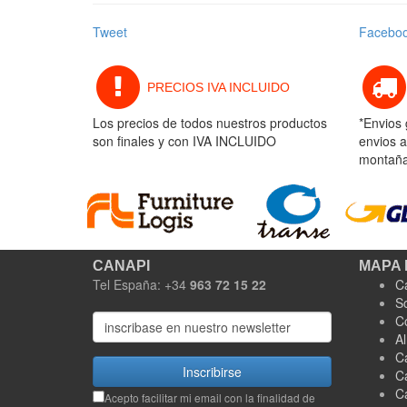
Tweet
Facebo
PRECIOS IVA INCLUIDO
Los precios de todos nuestros productos
*Envios 
son finales y con IVA INCLUIDO
envios a
montaña 
CANAPI
MAPA 
Tel España: +34
963 72 15 22
C
S
C
A
C
Inscribirse
C
C
Acepto facilitar mi email con la finalidad de