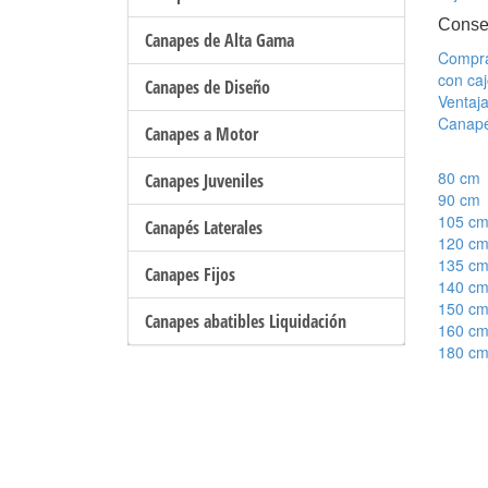
Conse
Canapes de Alta Gama
Compra
con ca
Canapes de Diseño
Ventaja
Canapé
Canapes a Motor
80 cm
Canapes Juveniles
90 cm
105 c
Canapés Laterales
120 c
135 c
Canapes Fijos
140 c
150 c
Canapes abatibles Liquidación
160 c
180 c