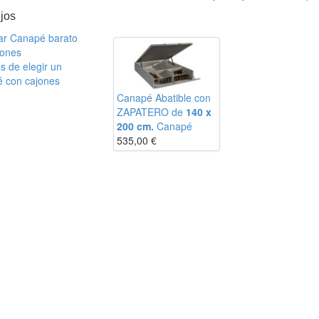
jos
r Canapé barato
jones
s de elegir un
 con cajones
Canapé Abatible con
ZAPATERO de
140 x
200 cm.
Canapé
535,00
€
m
m
m
m
m
m
m