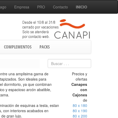
Pago
Empresa
PRO
Contacto
INICIO
COMPLEMENTOS
PACKS
entre una amplisima gama de
Precios y
tapizados. Son ideales para
ofertas
el dormitorio, ya que combinan
Canapes
tico y espacioso arcón abatible,
con
 cama.
Cajones
de
minación de esquinas a testa, estan
80 x 180
s, con interiores acabados en
80 x 190
de gran lujo.
80 x 200