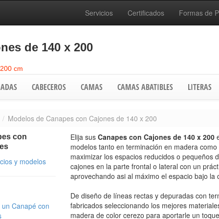
Servicios
Certificados
Formas de 
nes de 140 x 200
 200 cm
ADAS
CABECEROS
CAMAS
CAMAS ABATIBLES
LITERAS
Modelos de Canapes con Cajones de 140 x 200
Elija sus
Canapes con Cajones de 140 x 200
es con
modelos tanto en terminación en madera como 
es
maximizar los espacios reducidos o pequeños d
ecios y modelos
cajones en la parte frontal o lateral con un prác
aprovechando asi al máximo el espacio bajo la
De diseño de líneas rectas y depuradas con ter
fabricados seleccionando los mejores materiale
 un Canapé con
madera de color cerezo para aportarle un toque 
s