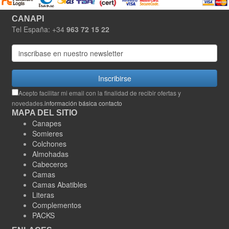
CANAPI
Tel España: +34
963 72 15 22
Inscribirse
Acepto facilitar mi email con la finalidad de recibir ofertas y
novedades.
información básica contacto
MAPA DEL SITIO
Canapes
Somieres
Colchones
Almohadas
Cabeceros
Camas
Camas Abatibles
Literas
Complementos
PACKS