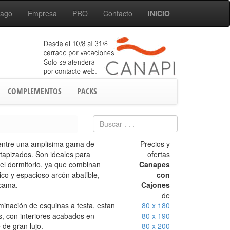
Pago
Empresa
PRO
Contacto
INICIO
COMPLEMENTOS
PACKS
entre una amplisima gama de
Precios y
tapizados. Son ideales para
ofertas
el dormitorio, ya que combinan
Canapes
tico y espacioso arcón abatible,
con
 cama.
Cajones
de
minación de esquinas a testa, estan
80 x 180
s, con interiores acabados en
80 x 190
de gran lujo.
80 x 200