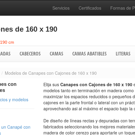
Servicios
Certificados
Formas de 
nes de 160 x 190
 190 cm
ADAS
CABECEROS
CAMAS
CAMAS ABATIBLES
LITERAS
Modelos de Canapes con Cajones de 160 x 190
Elija sus
Canapes con Cajones de 160 x 190
es con
modelos tanto en terminación en madera como 
es
maximizar los espacios reducidos o pequeños d
ecios y modelos
cajones en la parte frontal o lateral con un prác
aprovechando asi al máximo el espacio bajo la
De diseño de líneas rectas y depuradas con ter
fabricados seleccionando los mejores materiale
 un Canapé con
madera de color cerezo para aportarle un toque 
s