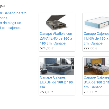
jos
r Canapé barato
jones
s de elegir un
 con cajones
Canapé Abatible con
Canape Cajone
ZAPATERO de
160 x
TURIA de
160 x
190 cm.
Canapé
cm.
Canapé
574,00
€
727,00
€
m
m
m
m
m
m
Canapé Cajones
Canapé Cajone
m
LUXUR de
160 x 190
BOX de
160 x 1
cm.
cm.
Canapé
753,00
€
790,00
€