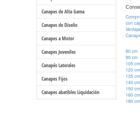
Conse
Canapes de Alta Gama
Compra
con ca
Canapes de Diseño
Ventaja
Canapé
Canapes a Motor
80 cm
Canapes Juveniles
90 cm
105 c
Canapés Laterales
120 c
135 c
Canapes Fijos
140 c
150 c
Canapes abatibles Liquidación
160 c
180 c