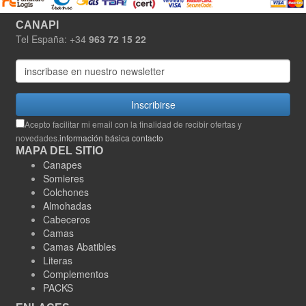
CANAPI
Tel España: +34
963 72 15 22
Inscribirse
Acepto facilitar mi email con la finalidad de recibir ofertas y
novedades.
información básica contacto
MAPA DEL SITIO
Canapes
Somieres
Colchones
Almohadas
Cabeceros
Camas
Camas Abatibles
Literas
Complementos
PACKS